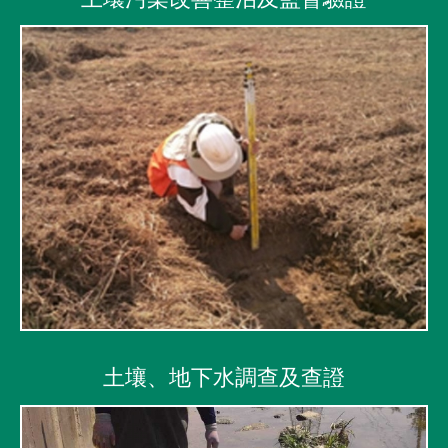
土壤、地下水調查及查證