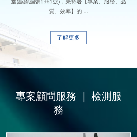
室(認證編號1961號)，秉持著【專業、服務、品
質、效率】的 ...
了解更多
專案顧問服務 ｜ 檢測服
務