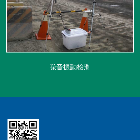
噪音振動檢測