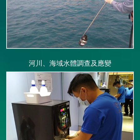
河川、海域水體調查及應變