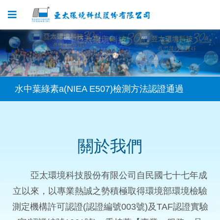
SVOC檢測方法認證通過
固體再生燃料(SRF)採樣方法認證通過
水中葉綠素a(NIEA E507)檢測方法認證通過
固體再生燃料(SRF)檢測方法認證通過
矽酸鹽(NIEA W450)檢測方法認證通過
關於我們
SVOC檢測方法認證通過
亞太環境科技股份有限公司自民國七十七年成
固體再生燃料(SRF)採樣方法認證通過
立以來，以專業熱誠之勢積極取得環境部環境檢驗
測定機構許可認證(認證編號003號)及TAF認證實驗