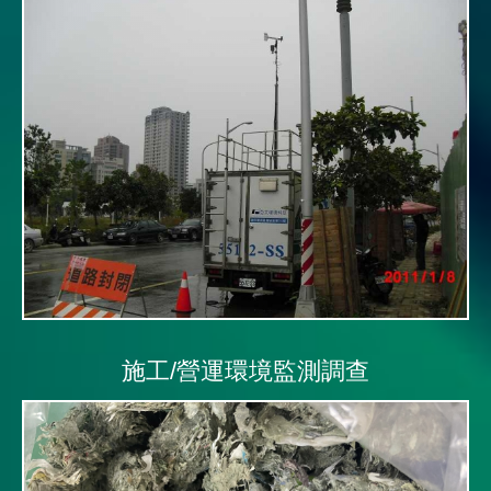
施工/營運環境監測調查