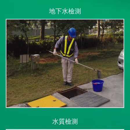
地下水檢測
水質檢測