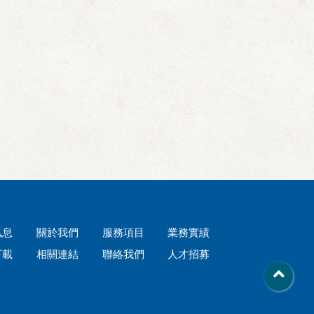
訊息
關於我們
服務項目
業務實績
下載
相關連結
聯絡我們
人才招募