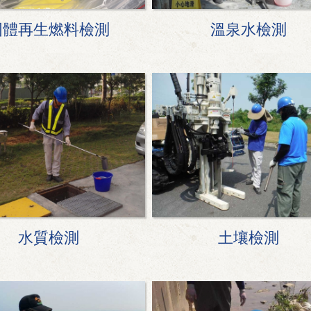
固體再生燃料檢測
溫泉水檢測
水質檢測
土壤檢測