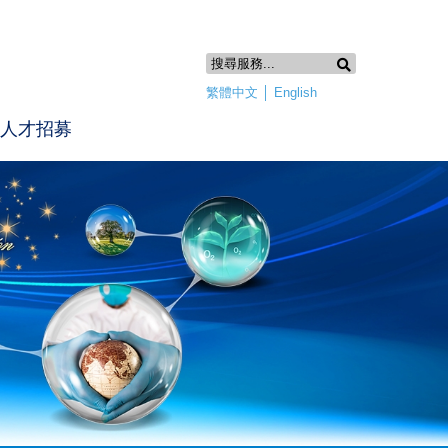
繁體中文
│
English
人才招募