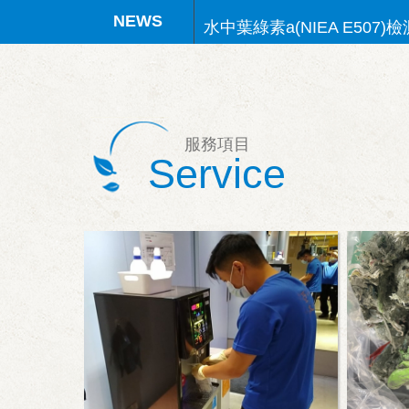
水中葉綠素a(NIEA E507
固體再生燃料(SRF)檢測方
矽酸鹽(NIEA W450)檢測
服務項目
SVOC檢測方法認證通過
Service
固體再生燃料(SRF)採樣方