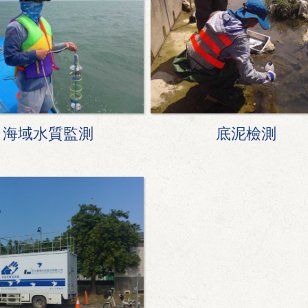
海域水質監測
底泥檢測