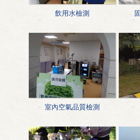
飲用水檢測
室內空氣品質檢測