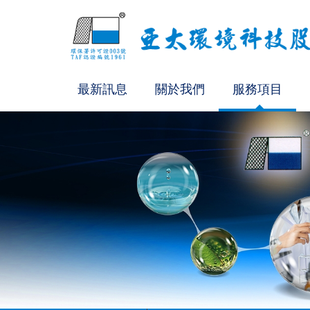
最新訊息
關於我們
服務項目
SVOC檢測方法認證通過
固體再生燃料(SRF)採樣方