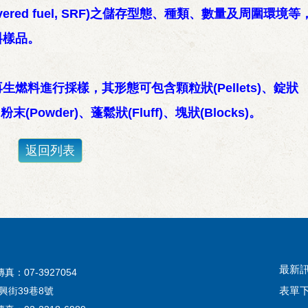
vered fuel, SRF)之儲存型態、種類、數量及周圍環境
料樣品。
料進行採樣，其形態可包含顆粒狀(Pellets)、錠狀
)、粉末(Powder)、蓬鬆狀(Fluff)、塊狀(Blocks)。
最新
：07-3927054
表單
街39巷8號