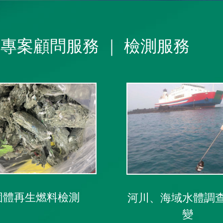
專案顧問服務 ｜ 檢測服務
固體再生燃料檢測
河川、海域水體調
變