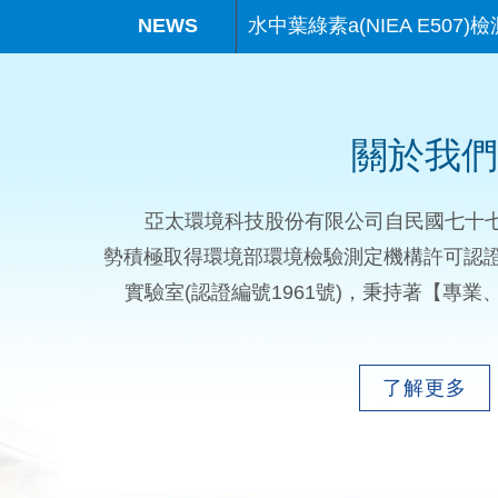
水中葉綠素a(NIEA E507
固體再生燃料(SRF)檢測方
矽酸鹽(NIEA W450)檢測
關於我們
SVOC檢測方法認證通過
亞太環境科技股份有限公司自民國七十七
固體再生燃料(SRF)採樣方
勢積極取得環境部環境檢驗測定機構許可認證(認
實驗室(認證編號1961號)，秉持著【專業、
了解更多