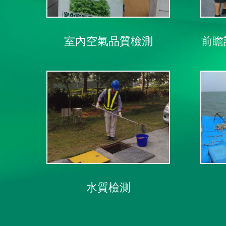
室內空氣品質檢測
前瞻
水質檢測