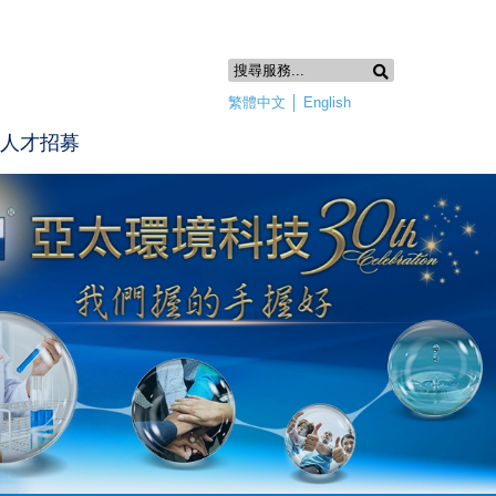
繁體中文
│
English
人才招募