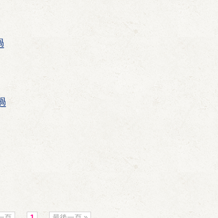
過
過
第一頁
1
最後一頁 »