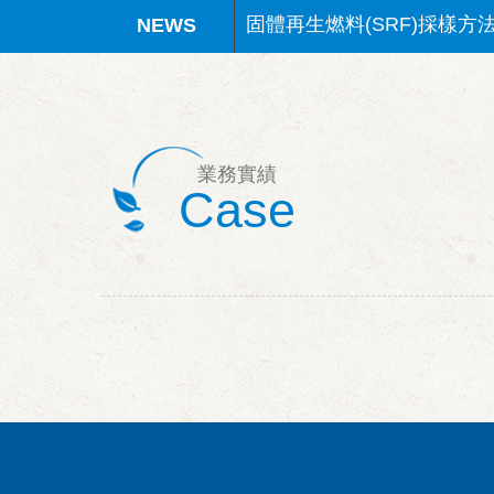
水中葉綠素a(NIEA E507
固體再生燃料(SRF)檢測方
矽酸鹽(NIEA W450)檢測
業務實績
Case
SVOC檢測方法認證通過
固體再生燃料(SRF)採樣方